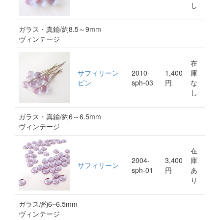
し
ガラス・真鍮/約8.5～9mm
ヴィンテージ
在
サフィリーン
2010-
1,400
庫
ピン
sph-03
円
な
し
ガラス・真鍮/約6～6.5mm
ヴィンテージ
在
2004-
3,400
庫
サフィリーン
sph-01
円
あ
り
ガラス/約6~6.5mm
ヴィンテージ