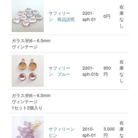
在
サフィリー
2201-
庫
0円
ン 商品説明
sph-01
な
し
ガラス/約6～6.5mm
ヴィンテージ
在
サフィリー
2201-
950
庫
ン ブルー
sph-01b
円
な
し
ガラス/約6～6.5mm
ヴィンテージ
1セット2個入り
在
サフィリーン
2010-
3,000
庫
ピン
sph-01
円
な