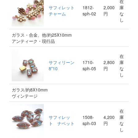
在
サフィレット
1812-
2,000
庫
チャーム
sph-02
円
な
し
ガラス・合金、他/約25X10mm
アンティーク・現行品
在
サフィリーン
1710-
2,800
庫
8*10
sph-05
円
な
し
ガラス/約8X10mm
ヴィンテージ
在
サフィレッ
1508-
4,200
庫
ト ナベット
sph-03
円
な
し