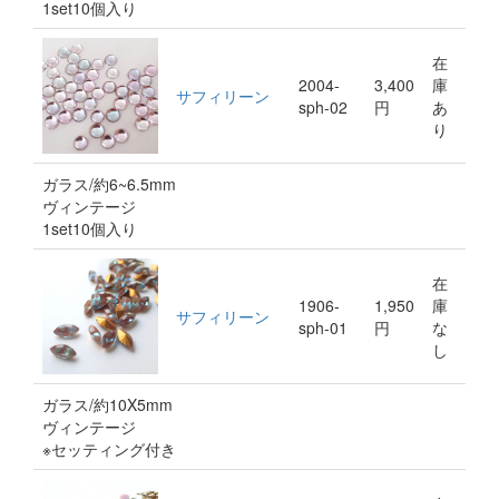
1set10個入り
在
2004-
3,400
庫
サフィリーン
sph-02
円
あ
り
ガラス/約6~6.5mm
ヴィンテージ
1set10個入り
在
1906-
1,950
庫
サフィリーン
sph-01
円
な
し
ガラス/約10X5mm
ヴィンテージ
※セッティング付き