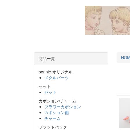
HO
商品一覧
bonnie オリジナル
メタルパーツ
セット
セット
カボション/チャーム
フラワーカボション
カボション他
チャーム
フラットバック