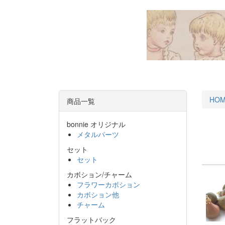
HO
商品一覧
bonnie オリジナル
メタルパーツ
セット
セット
カボション/チャーム
フラワーカボション
カボション他
チャーム
フラットバック