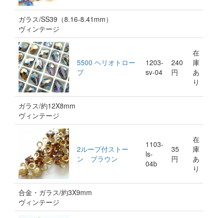
ガラス/SS39（8.16-8.41mm）
ヴィンテージ
在
5500 ヘリオトロー
1203-
240
庫
プ
sv-04
円
あ
り
ガラス/約12X8mm
ヴィンテージ
在
1103-
2ループ付ストー
35
庫
ls-
ン ブラウン
円
あ
04b
り
合金・ガラス/約3X9mm
ヴィンテージ