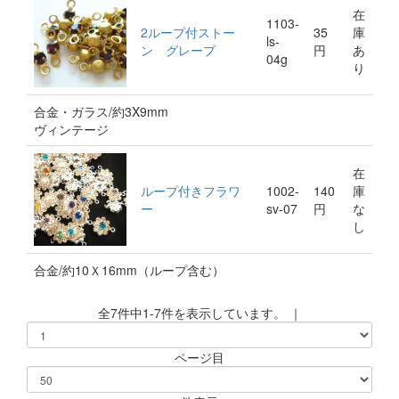
在
1103-
2ループ付ストー
35
庫
ls-
ン グレープ
円
あ
04g
り
合金・ガラス/約3X9mm
ヴィンテージ
在
ループ付きフラワ
1002-
140
庫
ー
sv-07
円
な
し
合金/約10Ｘ16mm（ループ含む）
全7件中1-7件を表示しています。 ｜
ページ目