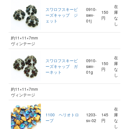
在
スワロフスキービ
0910-
150
庫
ーズキャップ ジ
swv-
円
な
ェット
01j
し
約11×11×7mm
ヴィンテージ
在
スワロフスキービ
0910-
150
庫
ーズキャップ ガ
swv-
円
な
ーネット
01g
し
約11×11×7mm
ヴィンテージ
在
1100 ヘリオトロ
1203-
145
庫
ープ
sv-02
円
な
し